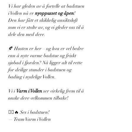
Vi har gleden av å fortelle at badstuen 
i Vollen nå er 
nyoppusset og åpen
! 
Den har fått et skikkelig ansiktsløft 
som vi er stolte av, og vi gleder oss til å 
dele den med dere.
🍂 Høsten er her – og hva er vel bedre 
enn å nyte varme badstue og friskt 
sjøbad i fjorden? Nå ligger alt til rette 
for deilige stunder i badstuen og 
bading i nydelige Vollen.
Vi i 
Varm i Vollen
 ser virkelig frem til å 
ønske dere velkommen tilbake!
🧖‍♀️🔥 Ses i badstuen!
— Team Varm i Vollen