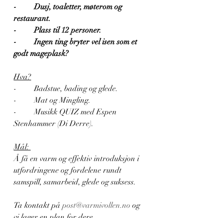
-         Dusj, toaletter, møterom og 
restaurant.
-         Plass til 12 personer.
-         Ingen ting bryter vel isen som et 
godt mageplask?
Hva?
-         Badstue, bading og glede.
-         Mat og Mingling.
-         Musikk QUIZ med Espen 
Stenhammer (Di Derre).
Mål: 
Å få en varm og effektiv introduksjon i 
utfordringene og fordelene rundt 
samspill, samarbeid, glede og suksess. 
Ta kontakt på 
post@varmivollen.no
 og 
vi lager en plan for dere.