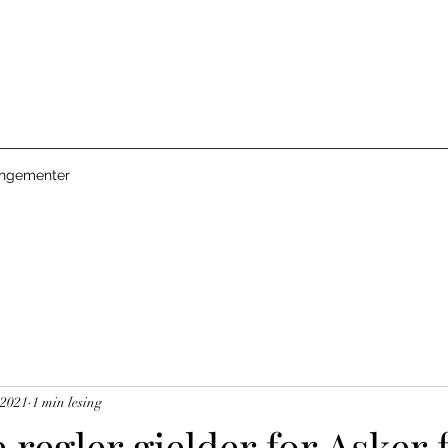
angementer
 2021
1 min lesing
 regler gjelder for Asker 