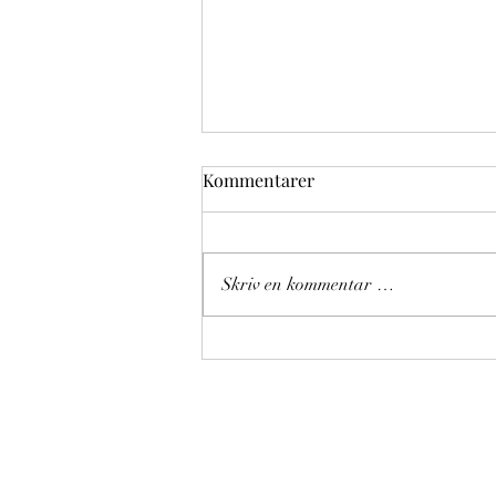
Kommentarer
Skriv en kommentar …
«LIVE I LÅVEN» med
THOMAS DYBDAHL lørdag
22. august.