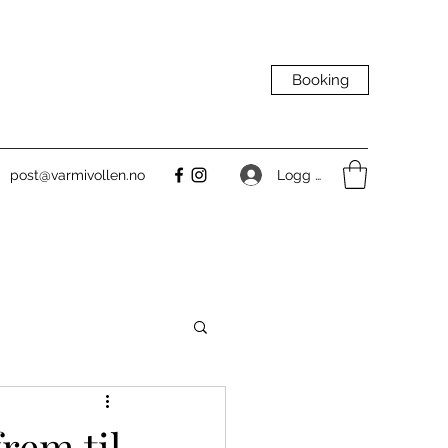
Booking
Logg inn
post@varmivollen.no
frem til