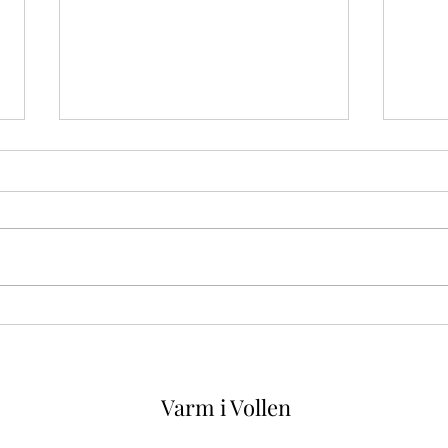
ÅPEN
SØN
🎄 Å
Godt nytt år.
SØND
14:00–18:0
Kjære
ønske
Åpen 
GRAT
Varm i Vollen