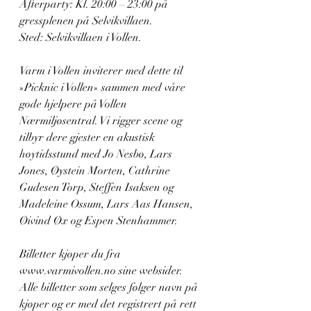
Afterparty: Kl. 20:00 – 23:00 på 
gressplenen på Selvikvillaen.
Sted: Selvikvillaen i Vollen.
Varm i Vollen inviterer med dette til 
»Picknic i Vollen» sammen med våre 
gode hjelpere på Vollen 
Nærmiljøsentral. Vi rigger scene og 
tilbyr dere gjester en akustisk 
høytidsstund med Jo Nesbø, Lars 
Jones, Øystein Morten, Cathrine 
Gudesen Torp, Steffen Isaksen og 
Madeleine Ossum, Lars Aas Hansen, 
Øivind Øx og Espen Stenhammer.
Billetter kjøper du fra 
www.varmivollen.no sine websider. 
Alle billetter som selges følger navn på 
kjøper og er med det registrert på rett 