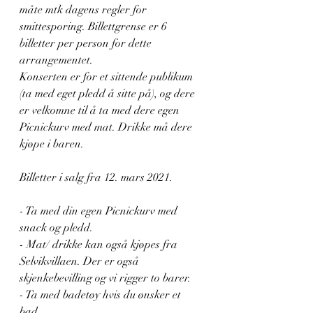
måte mtk dagens regler for 
smittesporing. Billettgrense er 6 
billetter per person for dette 
arrangementet.
Konserten er for et sittende publikum 
(ta med eget pledd å sitte på), og dere 
er velkomne til å ta med dere egen 
Picnickurv med mat. Drikke må dere 
kjøpe i baren. 
Billetter i salg fra 12. mars 2021.
- Ta med din egen Picnickurv med 
snack og pledd. 
- Mat/ drikke kan også kjøpes fra 
Selvikvillaen. Der er også 
skjenkebevilling og vi rigger to barer.
- Ta med badetøy hvis du ønsker et 
bad.