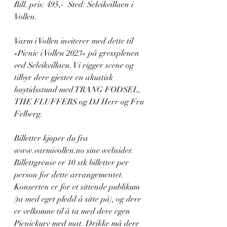
Bill. pris: 495,-  Sted: Selvikvillaen i 
Vollen.  
Varm i Vollen inviterer med dette til 
»Picnic i Vollen 2023» på gressplenen 
ved Selvikvillaen. Vi rigger scene og 
tilbyr dere gjester en akustisk 
høytidsstund med TRANG FØDSEL, 
THE FLUFFERS og DJ Herr og Fru 
Felberg.  
Billetter kjøper du fra 
www.varmivollen.no sine websider. 
Billettgrense er 10 stk billetter per 
person for dette arrangementet.  
Konserten er for et sittende publikum 
(ta med eget pledd å sitte på), og dere 
er velkomne til å ta med dere egen 
Picnickurv med mat. Drikke må dere 