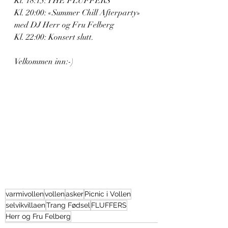
Kl. 18:15: THE FLUFFERS 
Kl. 20:00: «Summer Chill Afterparty» 
med DJ Herr og Fru Felberg 
Kl. 22:00: Konsert slutt.  
Velkommen inn:-)
varmivollen
vollen
asker
Picnic i Vollen
selvikvillaen
Trang Fødsel
FLUFFERS
Herr og Fru Felberg